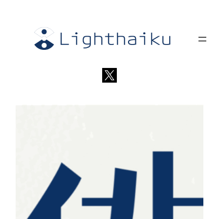
内
容
を
ス
キ
ッ
プ