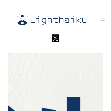
内
容
を
ス
キ
ッ
プ