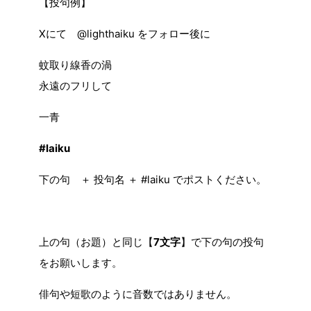
【投句例】
Xにて @lighthaiku をフォロー後に
蚊取り線香の渦
永遠のフリして
一青
#laiku
下の句 ＋ 投句名 ＋ #laiku でポストください。
上の句（お題）と同じ【
7文字
】で下の句の投句
をお願いします。
俳句や短歌のように音数ではありません。