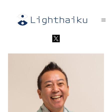
内
容
を
ス
キ
ッ
プ