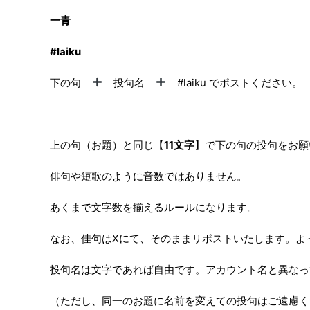
一青
#laiku
下の句
投句名
#laiku でポストください。
上の句（お題）と同じ【
11文字
】で下の句の投句をお願
俳句や短歌のように音数ではありません。
あくまで文字数を揃えるルールになります。
なお、佳句はXにて、そのままリポストいたします。よ
投句名は文字であれば自由です。アカウント名と異なっ
（ただし、同一のお題に名前を変えての投句はご遠慮く