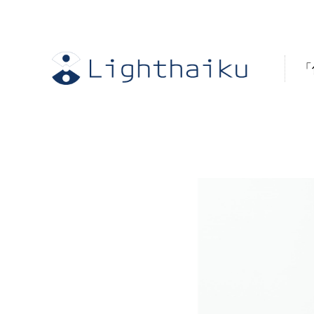
内
容
を
「
ス
キ
ッ
プ