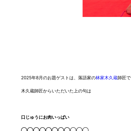
2025年8月のお題ゲストは、落語家の
林家木久蔵
師匠で
木久蔵師匠からいただいた上の句は
口じゅうにお肉いっぱい
◯◯◯◯◯◯◯◯
◯◯◯