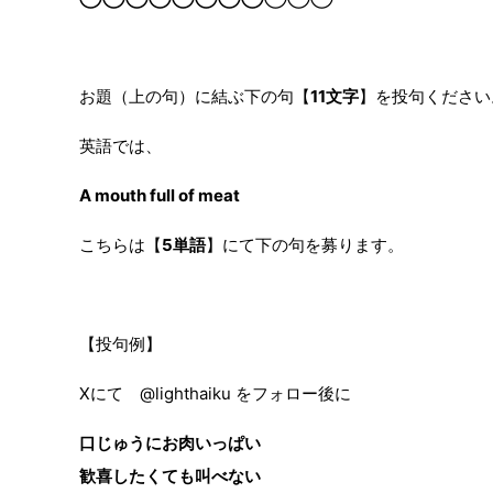
お題（上の句）に結ぶ下の句【
11文字
】を投句ください
英語では、
A mouth full of meat
こちらは【
5単語
】にて下の句を募ります。
【投句例】
Xにて @lighthaiku をフォロー後に
口じゅうにお肉いっぱい
歓喜したくても叫べない