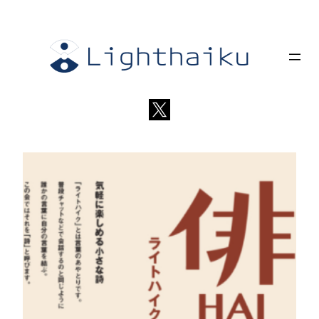
内
容
を
ス
キ
ッ
プ