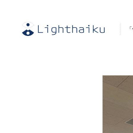
内
容
を
「
ス
キ
ッ
プ